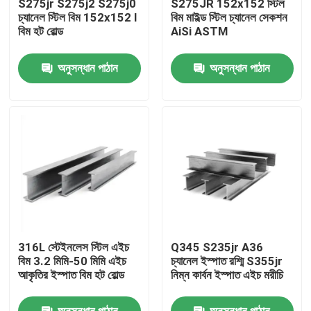
S275jr S275j2 S275j0
S275JR 152x152 স্টিল
চ্যানেল স্টিল বিম 152x152 I
বিম মাইল্ড স্টিল চ্যানেল সেকশন
বিম হট রোল্ড
AiSi ASTM
আমাদের সম্পর্কে
অনুসন্ধান পাঠান
অনুসন্ধান পাঠান
কারখানা ভ্রমণ
মান নিয়ন্ত্রণ
যোগাযোগ করুন
খবর
316L স্টেইনলেস স্টিল এইচ
Q345 S235jr A36
মামলা
বিম 3.2 মিমি-50 মিমি এইচ
চ্যানেল ইস্পাত রশ্মি S355jr
আকৃতির ইস্পাত বিম হট রোল্ড
নিম্ন কার্বন ইস্পাত এইচ মরীচি
রঙ প্রলিপ্ত ইস্পাত কুণ্ডলী
অনুসন্ধান পাঠান
অনুসন্ধান পাঠান