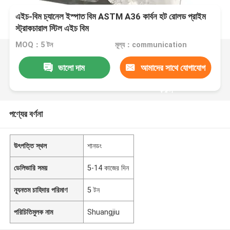
এইচ-বিম চ্যানেল ইস্পাত বিম ASTM A36 কার্বন হট রোলড প্রাইম
স্ট্রাকচারাল স্টিল এইচ বিম
MOQ：5 টন
মূল্য：communication
ভালো দাম
আমাদের সাথে যোগাযোগ
করুন
পণ্যের বর্ণনা
উৎপত্তি স্থল
শানডং
ডেলিভারি সময়
5-14 কাজের দিন
ন্যূনতম চাহিদার পরিমাণ
5 টন
পরিচিতিমুলক নাম
Shuangjiu