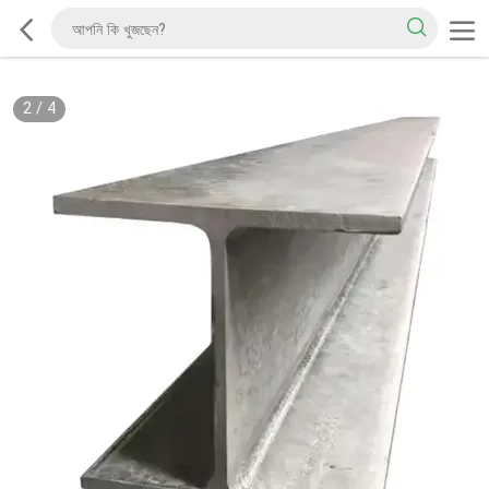
2
/
4