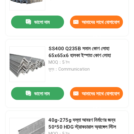
আমাদের সম্পর্কে
ভালো দাম
আমাদের সাথে যোগাযোগ
করুন
কারখানা ভ্রমণ
SS400 Q235B সমান কোণ লোহা
মান নিয়ন্ত্রণ
65x65x6 হালকা ইস্পাত কোণ লোহা
MOQ：5 টন
মূল্য：Communication
যোগাযোগ করুন
খবর
ভালো দাম
আমাদের সাথে যোগাযোগ
করুন
মামলা
40g-275g দস্তা আবরণ নির্মাণের জন্য
50*50 HDG স্ট্রাকচারাল অ্যাঙ্গেল স্টিল
রঙ প্রলিপ্ত ইস্পাত কুণ্ডলী
MOQ：5 টন