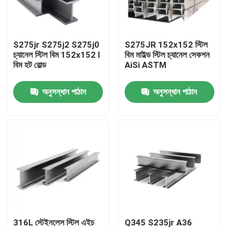
আমাদের সম্পর্কে
S275jr S275j2 S275j0
S275JR 152x152 স্টিল
চ্যানেল স্টিল বিম 152x152 I
বিম মাইল্ড স্টিল চ্যানেল সেকশন
কারখানা ভ্রমণ
বিম হট রোল্ড
AiSi ASTM
অনুসন্ধান পাঠান
অনুসন্ধান পাঠান
মান নিয়ন্ত্রণ
যোগাযোগ করুন
খবর
মামলা
রঙ প্রলিপ্ত ইস্পাত কুণ্ডলী
316L স্টেইনলেস স্টিল এইচ
Q345 S235jr A36