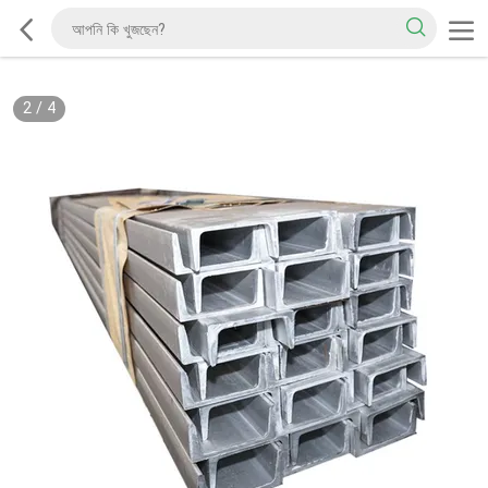
2
/
4