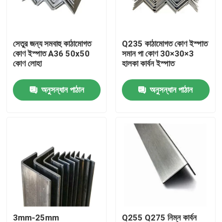
আমাদের সম্পর্কে
সেতুর জন্য সমবাহু কাঠামোগত
Q235 কাঠামোগত কোণ ইস্পাত
কোণ ইস্পাত A36 50x50
সমান পা কোণ 30×30×3
কারখানা ভ্রমণ
কোণ লোহা
হালকা কার্বন ইস্পাত
অনুসন্ধান পাঠান
অনুসন্ধান পাঠান
মান নিয়ন্ত্রণ
যোগাযোগ করুন
খবর
মামলা
রঙ প্রলিপ্ত ইস্পাত কুণ্ডলী
3mm-25mm
Q255 Q275 নিম্ন কার্বন