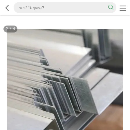
2
/
4