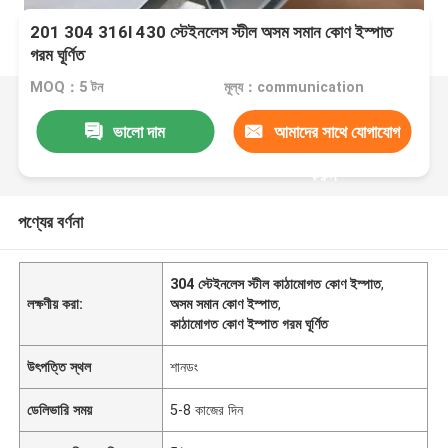
201 304 316l 430 স্টেইনলেস স্টীল অসম সমান কোণ ইস্পাত
গরম ঘূর্ণিত
MOQ：5 টন
মূল্য：communication
ভালো দাম
আমাদের সাথে যোগাযোগ
করুন
পণ্যের বর্ণনা
304 স্টেইনলেস স্টীল কাঠামোগত কোণ ইস্পাত
,
লক্ষণীয় করা:
অসম সমান কোণ ইস্পাত
,
কাঠামোগত কোণ ইস্পাত গরম ঘূর্ণিত
উৎপত্তি স্থল
শানডং
ডেলিভারি সময়
5-8 কাজের দিন