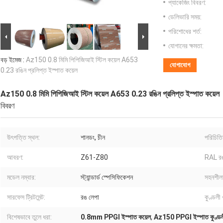
প্যাকেজিং বিবরণ:
ডেলিভারি সময়:
পরিশোধের শর্ত:
যোগানের ক্ষমতা:
বড় ইমেজ :
Az150 0.8 মিমি পিপিজিআই স্টিল কয়েল A653
যোগাযোগ
0.23 রঙিন প্রলিপ্ত ইস্পাত কয়েল
Az150 0.8 মিমি পিপিজিআই স্টিল কয়েল A653 0.23 রঙিন প্রলিপ্ত ইস্পাত কয়েল
বিবরণ
উৎপত্তি স্থল:
শানডং, চীন
পরিচিতি
আবরণ:
Z61-Z80
RAL র
মডেল নম্বার:
স্ট্যান্ডার্ড স্পেসিফিকেশন
সহনশীল
সারফেস ট্রিটমেন্ট:
রঙ লেপা
কুণ্ডলী
বিশেষভাবে তুলে ধরা:
0.8mm PPGI ইস্পাত কয়েল
,
Az150 PPGI ইস্পাত কুণ্ড