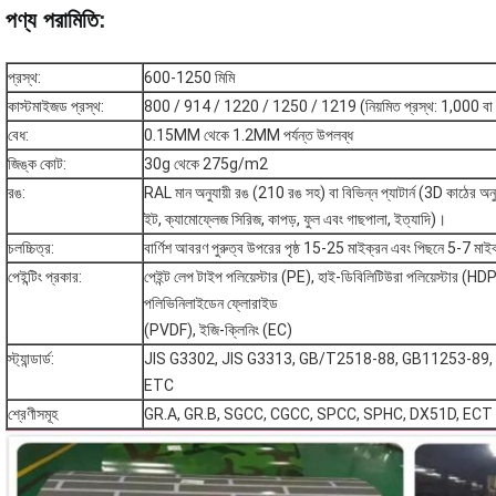
পণ্য পরামিতি
:
প্রস্থ:
600-1250 মিমি
কাস্টমাইজড প্রস্থ:
800 / 914 / 1220 / 1250 / 1219 (নিয়মিত প্রস্থ: 1,000 বা 
বেধ:
0.15MM থেকে 1.2MM পর্যন্ত উপলব্ধ
জিঙ্ক কোট:
30g থেকে 275g/m2
রঙ:
RAL মান অনুযায়ী রঙ (210 রঙ সহ) বা বিভিন্ন প্যাটার্ন (3D কাঠের অনুক
ইট, ক্যামোফ্লেজ সিরিজ, কাপড়, ফুল এবং গাছপালা, ইত্যাদি)।
চলচ্চিত্র:
বার্ণিশ আবরণ পুরুত্ব উপরের পৃষ্ঠ 15-25 মাইক্রন এবং পিছনে 5-7 মাইক্
পেইন্টিং প্রকার:
পেইন্ট লেপ টাইপ পলিয়েস্টার (PE), হাই-ডিবিলিটিউরা পলিয়েস্টার (H
পলিভিনিলাইডেন ফ্লোরাইড
(PVDF), ইজি-ক্লিনিং (EC)
স্ট্যান্ডার্ড:
JIS G3302, JIS G3313, GB/T2518-88, GB11253-8
ETC
শ্রেণীসমূহ
GR.A, GR.B, SGCC, CGCC, SPCC, SPHC, DX51D, ECT