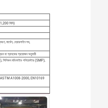
1,200 মিমি)
রণ, মার্বেল, হেয়ারলাইন সহ,
রন বা গ্রাহকের প্রয়োজন অনুযায়ী
DP), সিলিকন মডিফাইড পলিয়েস্টার (SMP),
9, ASTM A1008-2000, EN10169