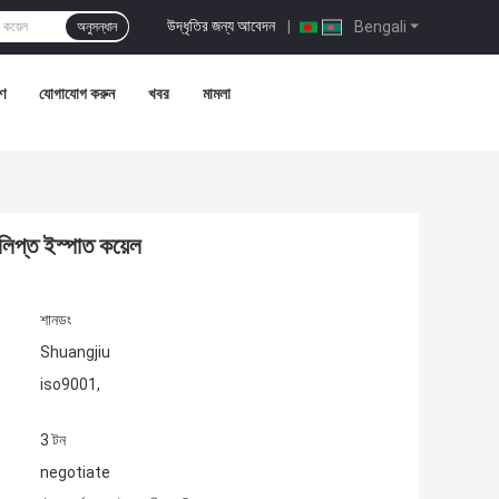
উদ্ধৃতির জন্য আবেদন
|
Bengali
অনুসন্ধান
রণ
যোগাযোগ করুন
খবর
মামলা
প্ত ইস্পাত কয়েল
শানডং
Shuangjiu
iso9001,
3 টন
negotiate