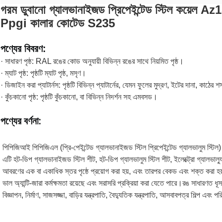
গরম ডুবানো গ্যালভানাইজড প্রিপেইন্টেড স্টিল কয
Ppgi কালার কোটেড S235
পণ্যের বিবরণ:
· সাধারণ পৃষ্ঠ: RAL রঙের কোড অনুযায়ী বিভিন্ন রঙের সাথে নিয়মিত পৃষ্ঠ।
· ম্যাট পৃষ্ঠ: পৃষ্ঠটি ম্যাট পৃষ্ঠ, মসৃণ।
· ডিজাইন করা প্যাটার্নস: পৃষ্ঠটি বিভিন্ন প্যাটার্নের, যেমন ফুলের মুদ্রণ, ইটের দানা, কাঠের
· কুঁচকানো পৃষ্ঠ: পৃষ্ঠটি কুঁচকানো, বা বিভিন্ন নিদর্শন সহ এমবসড।
পণ্যের বর্ণনা:
পিপিজিআই পিপিজিএল (প্রি-পেইন্টেড গ্যালভানাইজড স্টিল প্রিপেইন্টেড গ্যালভালুম স্টিল)
এটি হট-ডিপ গ্যালভানাইজড স্টিল শীট, হট-ডিপ গ্যালভালুম স্টিল শীট, ইলেক্ট্রো গ্যালভাল্যুম স
আবরণের এক বা একাধিক স্তর পৃষ্ঠে প্রয়োগ করা হয়, এবং তারপর বেকড এবং শক্ত করা হয়।
ভাল অ্যান্টি-জারা কর্মক্ষমতা রয়েছে এবং সরাসরি প্রক্রিয়া করা যেতে পারে।রঙ সাধারণত ধ
বিজ্ঞাপন, নির্মাণ, সাজসজ্জা, বাড়ির যন্ত্রপাতি, বৈদ্যুতিক যন্ত্রপাতি, আসবাবপত্র শিল্প এবং প