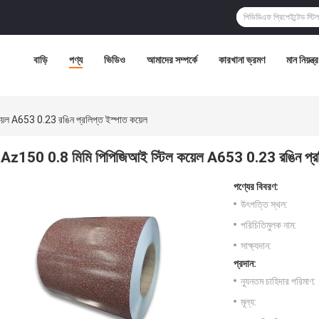
বাড়ি
পণ্য
ভিডিও
আমাদের সম্পর্কে
কারখানা ভ্রমণ
মান নিয়ন্ত্
েল A653 0.23 রঙিন প্রলিপ্ত ইস্পাত কয়েল
Az150 0.8 মিমি পিপিজিআই স্টিল কয়েল A653 0.23 রঙিন প্রলি
পণ্যের বিবরণ:
উৎপত্তি স্থল:
পরিচিতিমুলক নাম:
সাক্ষ্যদান:
প্রদান:
ন্যূনতম চাহিদার পরিমাণ:
মূল্য: