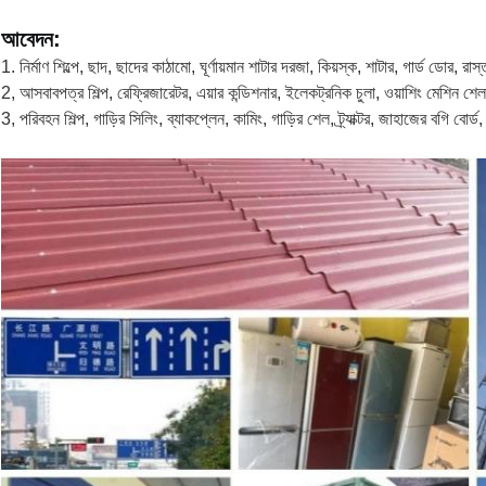
আবেদন:
1. নির্মাণ শিল্পে, ছাদ, ছাদের কাঠামো, ঘূর্ণায়মান শাটার দরজা, কিয়স্ক, শাটার, গার্ড ডোর, রাস
2, আসবাবপত্র শিল্প, রেফ্রিজারেটর, এয়ার কন্ডিশনার, ইলেকট্রনিক চুলা, ওয়াশিং মেশিন শেল,
3, পরিবহন শিল্প, গাড়ির সিলিং, ব্যাকপ্লেন, কামিং, গাড়ির শেল, ট্র্যাক্টর, জাহাজের বগি বোর্ড