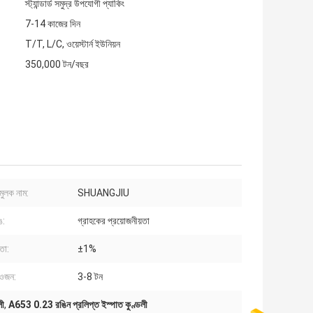
স্ট্যান্ডার্ড সমুদ্র উপযোগী প্যাকিং
7-14 কাজের দিন
T/T, L/C, ওয়েস্টার্ন ইউনিয়ন
350,000 টন/বছর
মুলক নাম:
SHUANGJIU
ঙ:
গ্রাহকের প্রয়োজনীয়তা
তা:
±1%
 ওজন:
3-8 টন
লী
,
A653 0.23 রঙিন প্রলিপ্ত ইস্পাত কুণ্ডলী