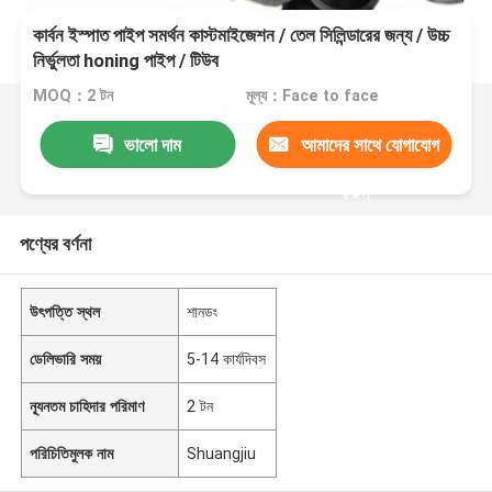
কার্বন ইস্পাত পাইপ সমর্থন কাস্টমাইজেশন / তেল সিলিন্ডারের জন্য / উচ্চ
নির্ভুলতা honing পাইপ / টিউব
MOQ：2 টন
মূল্য：Face to face
ভালো দাম
আমাদের সাথে যোগাযোগ
করুন
পণ্যের বর্ণনা
উৎপত্তি স্থল
শানডং
ডেলিভারি সময়
5-14 কার্যদিবস
ন্যূনতম চাহিদার পরিমাণ
2 টন
পরিচিতিমুলক নাম
Shuangjiu