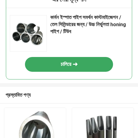
কার্বন ইস্পাত পাইপ সমর্থন কাস্টমাইজেশন /
তেল সিলিন্ডারের জন্য / উচ্চ নির্ভুলতা honing
পাইপ / টিউব
চালিয়ে
প্রস্তাবিত পণ্য