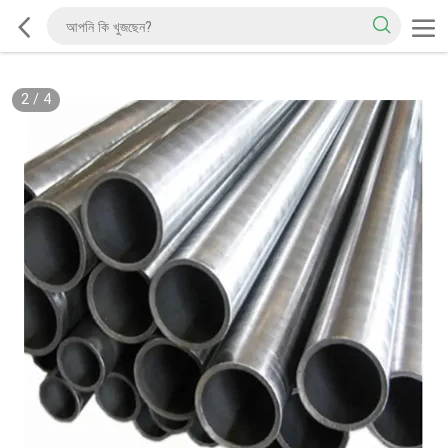
2
/
4