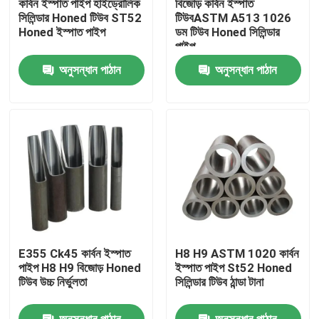
কার্বন ইস্পাত পাইপ হাইড্রোলিক
বিজোড় কার্বন ইস্পাত
সিলিন্ডার Honed টিউব ST52
টিউবASTM A513 1026
Honed ইস্পাত পাইপ
ডম টিউব Honed সিলিন্ডার
আমাদের সম্পর্কে
পাইপ
অনুসন্ধান পাঠান
অনুসন্ধান পাঠান
কারখানা ভ্রমণ
মান নিয়ন্ত্রণ
যোগাযোগ করুন
খবর
E355 Ck45 কার্বন ইস্পাত
H8 H9 ASTM 1020 কার্বন
মামলা
পাইপ H8 H9 বিজোড় Honed
ইস্পাত পাইপ St52 Honed
টিউব উচ্চ নির্ভুলতা
সিলিন্ডার টিউব ঠান্ডা টানা
রঙ প্রলিপ্ত ইস্পাত কুণ্ডলী
অনুসন্ধান পাঠান
অনুসন্ধান পাঠান