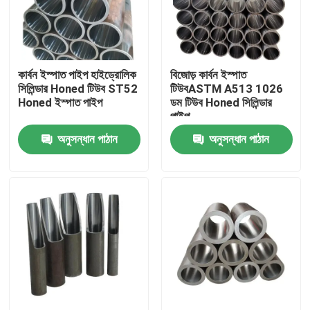
আমাদের সম্পর্কে
কার্বন ইস্পাত পাইপ হাইড্রোলিক
বিজোড় কার্বন ইস্পাত
কারখানা ভ্রমণ
সিলিন্ডার Honed টিউব ST52
টিউবASTM A513 1026
Honed ইস্পাত পাইপ
ডম টিউব Honed সিলিন্ডার
পাইপ
মান নিয়ন্ত্রণ
অনুসন্ধান পাঠান
অনুসন্ধান পাঠান
যোগাযোগ করুন
খবর
মামলা
রঙ প্রলিপ্ত ইস্পাত কুণ্ডলী