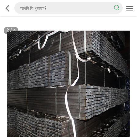
2
/
4