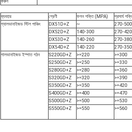
করুন
ব্যবহার
শ্রেণী
ফলন শক্তি (MPA)
প্রসার্য শ
গ্যালভানাইজড স্টিল পাঞ্চিং
DX51D+Z
~
270-500
DX52D+Z
140-300
270-420
DX53D+Z
140-260
270-380
DX54D+Z
140-220
270-350
গালভানাইজড ইস্পাত গঠন
S220GD+Z
>=220
>=300
S250GD+Z
>=250
>=330
S280GD+Z
>=280
>=360
S320GD+Z
>=320
>=390
S350GD+Z
>=350
>=420
S400GD+Z
>=400
>=470
S500GD+Z
>=500
>=530
S550GD+Z
>=550
>=560