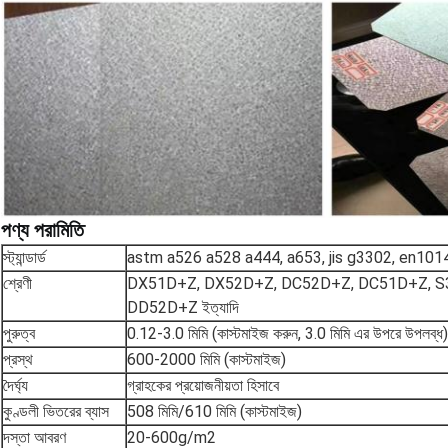
পণ্য পরামিতি
স্ট্যান্ডার্ড
astm a526 a528 a444, a653, jis g3302, en10142
শ্রেণী
DX51D+Z, DX52D+Z, DC52D+Z, DC51D+Z, S3
DD52D+Z ইত্যাদি
পুরুত্ব
0.12-3.0 মিমি (কাস্টমাইজ করুন, 3.0 মিমি এর উপরে উপলব্ধ)
প্রস্থ
600-2000 মিমি (কাস্টমাইজ)
দৈর্ঘ্য
গ্রাহকের প্রয়োজনীয়তা হিসাবে
কুণ্ডলী ভিতরের ব্যাস
508 মিমি/610 মিমি (কাস্টমাইজ)
দস্তা আবরণ
20-600g/m2