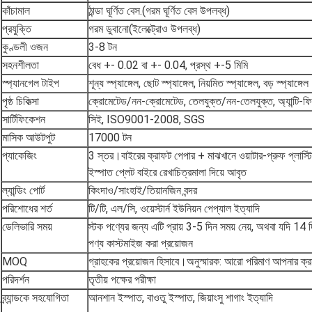
কাঁচামাল
ঠান্ডা ঘূর্ণিত বেস.(গরম ঘূর্ণিত বেস উপলব্ধ)
প্রযুক্তি
গরম ডুবানো(ইলেক্ট্রোও উপলব্ধ)
কুণ্ডলী ওজন
3-8 টন
সহনশীলতা
বেধ +- 0.02 বা +- 0.04, প্রস্থ +-5 মিমি
স্প্যানগেল টাইপ
শূন্য স্প্যাঙ্গেল, ছোট স্প্যাঙ্গেল, নিয়মিত স্প্যাঙ্গেল, বড় স্প্যাঙ্গেল
পৃষ্ঠ চিকিত্সা
ক্রোমেটেড/নন-ক্রোমেটেড, তেলযুক্ত/নন-তেলযুক্ত, অ্যান্টি-ফিঙ্গা
সার্টিফিকেশন
সিই, ISO9001-2008, SGS
মাসিক আউটপুট
17000 টন
প্যাকেজিং
3 স্তর।বাইরের ক্রাফট পেপার + মাঝখানে ওয়াটার-প্রুফ প্লাস্টি
ইস্পাত প্লেট বাইরে রেখাচিত্রমালা দিয়ে আবৃত
ল্যান্ডিং পোর্ট
কিংদাও/সাংহাই/তিয়ানজিন বন্দর
পরিশোধের শর্ত
টি/টি, এল/সি, ওয়েস্টার্ন ইউনিয়ন পেপ্যাল ​​ইত্যাদি
ডেলিভারি সময়
স্টক পণ্যের জন্য এটি প্রায় 3-5 দিন সময় নেয়, অথবা যদি 14 
পণ্য কাস্টমাইজ করা প্রয়োজন
MOQ
গ্রাহকের প্রয়োজন হিসাবে।অনুস্মারক: আরো পরিমাণ আপনার ক্রয
পরিদর্শন
তৃতীয় পক্ষের পরীক্ষা
ব্র্যান্ডকে সহযোগিতা
আনশান ইস্পাত, বাওতু ইস্পাত, জিয়াংসু শাগাং ইত্যাদি