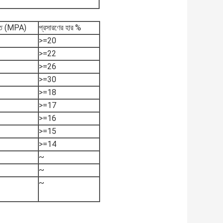
ক্তি (MPA)
প্রসারণের হার %
>=20
>=22
>=26
>=30
>=18
>=17
>=16
>=15
>=14
~
~
~