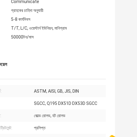
Communicate
গ্রাহকের চাহিদা অনুযায়ী
5-8 কার্যদিবস
T/T, L/C, ওয়েস্টার্ন ইউনিয়ন, মানিগ্রাম
50000টন/মাস
কয়েল
ড:
ASTM, AISI, GB, JIS, DIN
SGCC, Q195 DX51D DX53D SGCC
:
কোল্ড রোলড, হট রোলড
্রিটমেন্ট:
প্রলিপ্ত