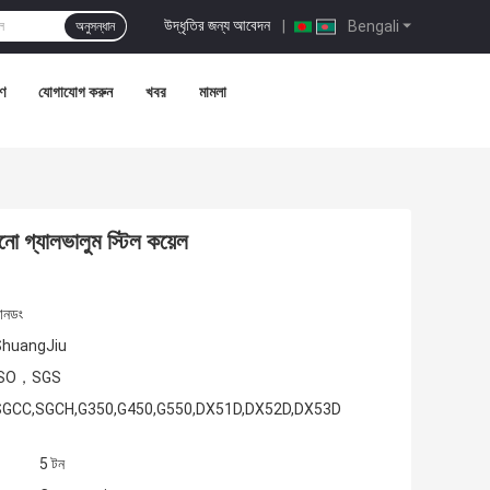
উদ্ধৃতির জন্য আবেদন
|
Bengali
অনুসন্ধান
রণ
যোগাযোগ করুন
খবর
মামলা
ো গ্যালভালুম স্টিল কয়েল
ানডং
ShuangJiu
ISO，SGS
SGCC,SGCH,G350,G450,G550,DX51D,DX52D,DX53D
5 টন