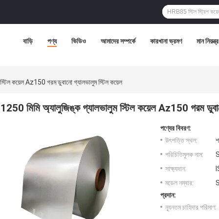
বাড়ি
পণ্য
ভিডিও
আমাদের সম্পর্কে
কারখানা ভ্রমণ
মান নিয়ন্ত্
 স্টিল কয়েল Az150 গরম ডুবানো গ্যালভালুম স্টিল কয়েল
1250 মিমি অ্যালুজিঙ্ক গ্যালভালুম স্টিল কয়েল Az150 গরম ডুবান
পণ্যের বিবরণ:
উৎপত্তি স্থল:
শ
পরিচিতিমুলক নাম:
সাক্ষ্যদান:
মডেল নম্বার:
প্রদান:
ন্যূনতম চাহিদার পরিমাণ: