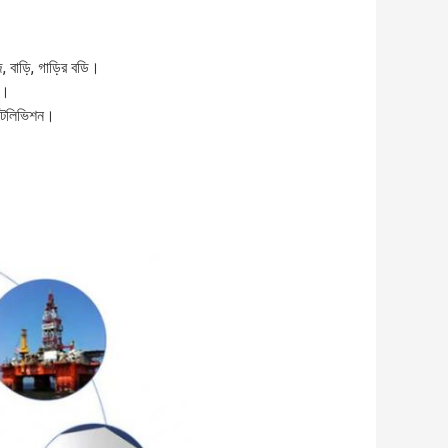
জ, বাড়ি, গাড়ির বডি।
ে।
, টেলিভিশন।