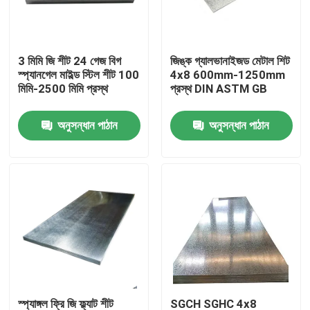
আমাদের সম্পর্কে
3 মিমি জি শীট 24 গেজ বিগ
জিঙ্ক গ্যালভানাইজড মেটাল শিট
স্প্যানগেল মাইল্ড স্টিল শীট 100
4x8 600mm-1250mm
কারখানা ভ্রমণ
মিমি-2500 মিমি প্রস্থ
প্রস্থ DIN ASTM GB
অনুসন্ধান পাঠান
অনুসন্ধান পাঠান
মান নিয়ন্ত্রণ
যোগাযোগ করুন
খবর
মামলা
রঙ প্রলিপ্ত ইস্পাত কুণ্ডলী
স্প্যাঙ্গল ফ্রি জি ফ্ল্যাট শীট
SGCH SGHC 4x8