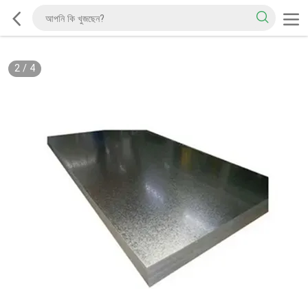
2
/
4