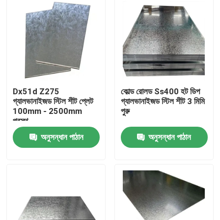
Dx51d Z275
কোল্ড রোলড Ss400 হট ডিপ
গ্যালভানাইজড স্টিল শীট প্লেট
গ্যালভানাইজড স্টিল শীট 3 মিমি
100mm - 2500mm
পুরু
প্রস্থ
অনুসন্ধান পাঠান
অনুসন্ধান পাঠান
বাড়ি
পণ্য
ভিডিও