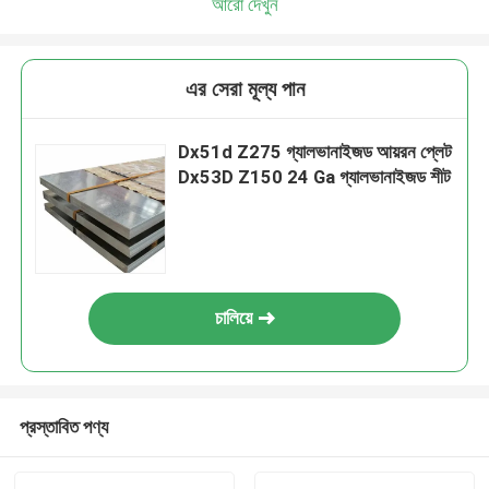
আরো দেখুন
এর সেরা মূল্য পান
Dx51d Z275 গ্যালভানাইজড আয়রন প্লেট
Dx53D Z150 24 Ga গ্যালভানাইজড শীট
চালিয়ে
প্রস্তাবিত পণ্য