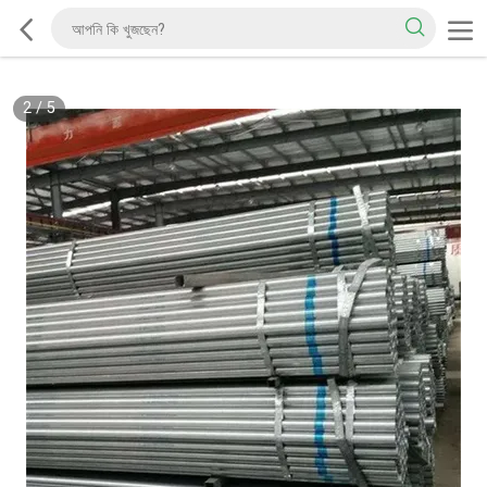
2
/
5