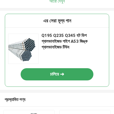
আরো দেখুন
এর সেরা মূল্য পান
Q195 Q235 Q345 হট ডিপ
গ্যালভানাইজড পাইপ A53 জিঙ্ক
গ্যালভানাইজড টিউব
চালিয়ে
প্রস্তাবিত পণ্য