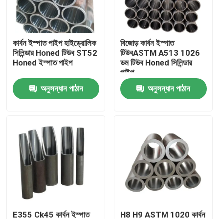
আমাদের সম্পর্কে
কার্বন ইস্পাত পাইপ হাইড্রোলিক
বিজোড় কার্বন ইস্পাত
সিলিন্ডার Honed টিউব ST52
টিউবASTM A513 1026
কারখানা ভ্রমণ
Honed ইস্পাত পাইপ
ডম টিউব Honed সিলিন্ডার
পাইপ
অনুসন্ধান পাঠান
অনুসন্ধান পাঠান
মান নিয়ন্ত্রণ
যোগাযোগ করুন
খবর
মামলা
রঙ প্রলিপ্ত ইস্পাত কুণ্ডলী
E355 Ck45 কার্বন ইস্পাত
H8 H9 ASTM 1020 কার্বন